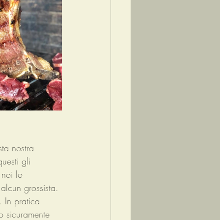
sta nostra 
uesti gli 
 noi lo 
alcun grossista. 
 In pratica 
no sicuramente 