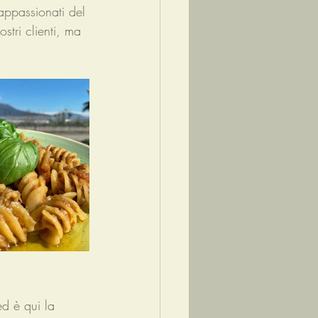
appassionati del 
stri clienti, ma 
ed è qui la 