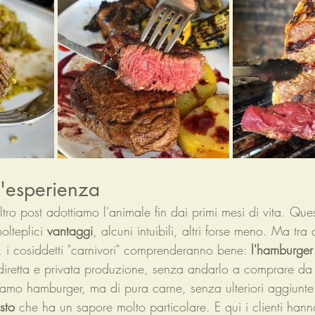
n'esperienza
ltro post adottiamo l'animale fin dai primi mesi di vita. Que
olteplici 
vantaggi
, alcuni intuibili, altri forse meno. Ma tra q
, i cosiddetti "carnivori" comprenderanno bene: 
l'hamburger
diretta e privata produzione, senza andarlo a comprare da 
iamo hamburger, ma di pura carne, senza ulteriori aggiunte.
sto
 che ha un sapore molto particolare. E qui i clienti han