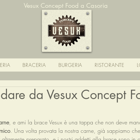
Vesux Concept Food a Casoria
ZERIA
BRACERIA
BURGERIA
RISTORANTE
L
ndare da Vesux Concept F
arne
, e ami la brace Vesux è una tappa che non deve manc
mico
. Una volta provata la nostra carne, già sappiamo che 
aff altamente preparato, e i nostri addetti alla brace sono in 