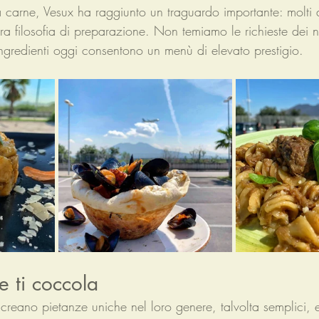
la carne, Vesux ha raggiunto un traguardo importante: molti 
 filosofia di preparazione. Non temiamo le richieste dei no
ingredienti oggi consentono un menù di elevato prestigio.
e ti coccola
a creano pietanze uniche nel loro genere, talvolta semplici, 