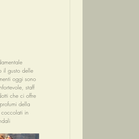
ndamentale 
 il gusto delle 
menti oggi sono 
fortevole, staff 
otti che ci offre 
profumi della 
 coccolati in 
ndali