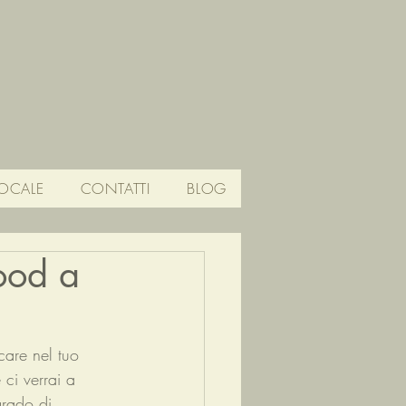
OCALE
CONTATTI
BLOG
ood a
are nel tuo 
ci verrai a 
grado di 