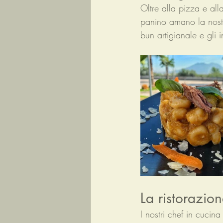
Oltre alla pizza e al
panino amano la nostra
bun artigianale e gli 
La ristorazion
I nostri chef in cucin