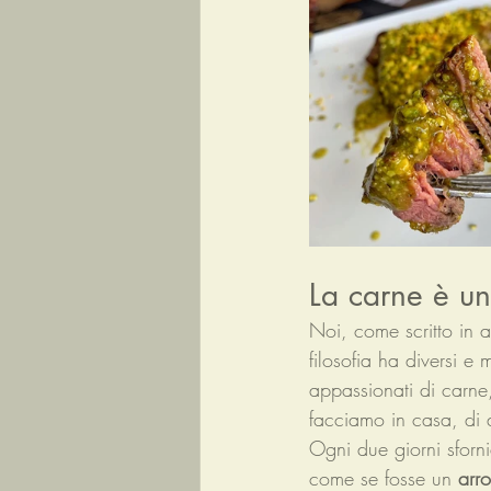
La carne è u
Noi, come scritto in a
filosofia ha diversi e m
appassionati di carne
facciamo in casa, di 
Ogni due giorni sforn
come se fosse un 
arro