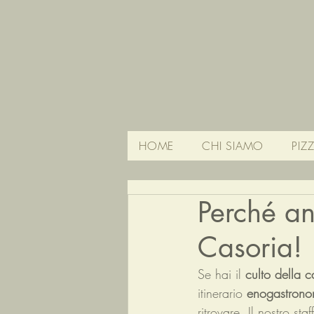
HOME
CHI SIAMO
PIZ
Perché a
Casoria!
Se hai il 
culto della c
itinerario 
enogastrono
ritrovare. Il nostro st