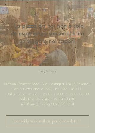
La pizza da noi non è solo
"
un'esperienza sensoriale ma
un viaggio nei sapori
"
Policy & Privacy
© Vesux Concept Food - Via Castagna 134 (3 Traversa) -
Cap 80026 Casoria (NA) - Tel:
392 118 7111
Dal Lunedì al Venerdì: 12:30 - 15:00 e 19:30 - 00:00
Sabato e Domenica: 19:30 - 00:30
info@vesux.it - Piva 08985281214